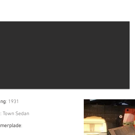
ang
: 1931
e
: Town Sedan
merplade
: