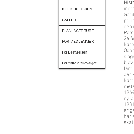
Hist
indre
BILER I KLUBBEN
Gård
GALLERI
pr. 
den 
PLANLAGTE TURE
Pete
36 å
FOR MEDLEMMER
køre
Oden
For Bestyrelsen
slag
blev 
For Aktivitetsudvalget
fami
der 
kørt
mete
1964
ny, 
1931
er g
har 
skal 