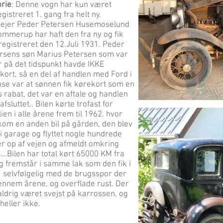
orie
: Denne vogn har kun været
gistreret 1. gang fra helt ny.
ejer Peder Petersen Husemoselund
Tommerup har haft den fra ny og fik
registreret den 12.Juli 1931. Peder
rsens søn Marius Petersen som var
r på det tidspunkt havde IKKE
kort, så en del af handlen med Ford i
se var at sønnen fik kørekort som en
s rabat, det var en aftale og handlen
afsluttet.. Bilen kørte trofast for
lien i alle årene frem til 1962. hvor
kom en anden bil på gården, den blev
 i garage og flyttet nogle hundrede
r op af vejen og afmeldt omkring
...Bilen har total kørt 65000 KM fra
og fremstår i samme lak som den fik i
 selvfølgelig med de brugsspor der
ennem årene, og overflade rust. Der
aldrig været svejst på karrossen, og
heller ikke.