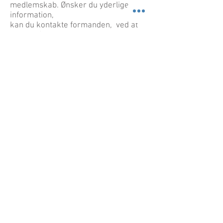
medlemskab. Ønsker du yderligere
information,
kan du kontakte formanden, ved at
klikke på denne knap
Klubben udgiver fire gange årligt et
klubblad:
Klubarrangementer
2026
August
09. Cooker tur
28.-30 Weekendtur til Kerteminde
September
26. Løvfaldstur
Oktober
17. - 18. Bilmesse Fredericia